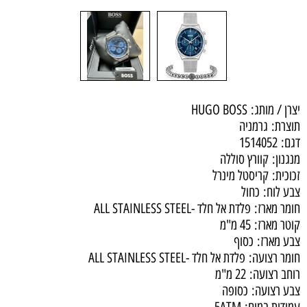
יצרן / מותג:
HUGO BOSS
תוצרת:
גרמניה
דגם:
1514052
מנגנון:
קוורץ סוללה
זכוכית:
קריסטל מינרל
צבע לוח:
כחול
חומר מארז:
פלדת אל חלד -ALL STAINLESS STEEL
קוטר מארז:
45 מ"מ
צבע מארז:
כסוף
חומר רצועה:
פלדת אל חלד -ALL STAINLESS STEEL
רוחב רצועה:
22 מ"מ
צבע רצועה:
כסופה