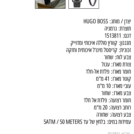
יצרן / מותג:
HUGO BOSS
תוצרת:
גרמניה
דגם:
1513811
מנגנון:
קוורץ סוללה איכותי ומדוייק
זכוכית:
קריסטל מינרל איכותית וחזקה
צבע לוח:
שחור
צורת מארז:
עגול
חומר מארז:
פלדת אל-חלד
קוטר מארז:
41 מ"מ
עובי מארז:
10 מ"מ
צבע מארז:
שחור
חומר רצועה:
פלדת אל חלד
רוחב רצועה:
20 מ"מ
צבע רצועה:
שחורה
עמידות במים:
בלחץ של עד 5ATM / 50 METERS
מק"ט:
1513811