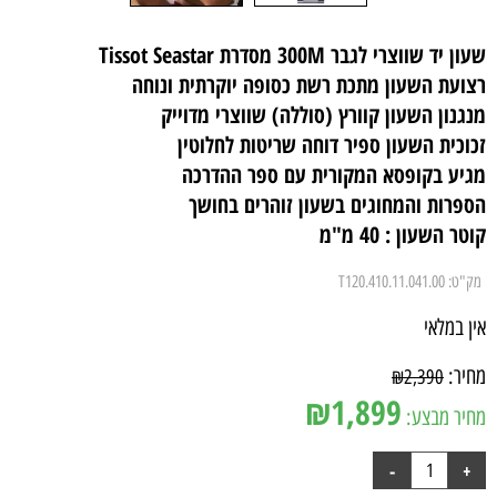
שעון יד שווצרי לגבר 300M מסדרת Tissot Seastar
רצועת השעון מתכת רשת כסופה יוקרתית ונוחה
מנגנון השעון קוורץ (סוללה) שווצרי מדוייק
זכוכית השעון ספיר דוחה שריטות לחלוטין
מגיע בקופסא המקורית עם ספר ההדרכה
הספרות והמחוגים בשעון זוהרים בחושך
קוטר השעון : 40 מ"מ
מק"ט:
T120.410.11.041.00
אין במלאי
מחיר:
₪
2,390
₪
1,899
מחיר מבצע: