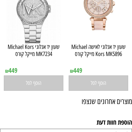
שעון יד ‏אנלוגי ‏לאישה Michael
שעון יד ‏אנלוגי Michael Kors
Kors MK5896 מייקל קורס
MK7234 מייקל קורס
אין במלאי
אין במלאי
449
449
₪
₪
הוסף לסל
הוסף לסל
מוצרים אחרונים שנצפו
הוספת חוות דעת