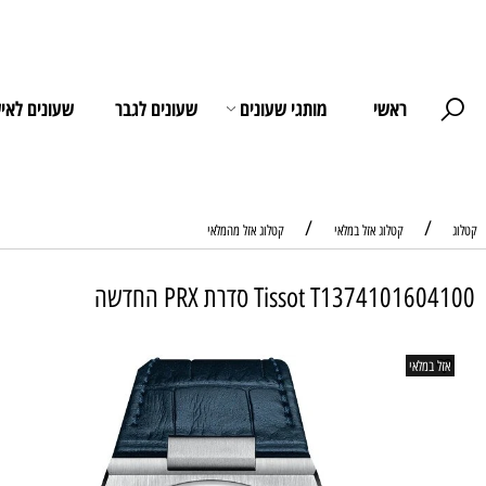
ראשי
מותגי שעונים
שעונים לגבר
שעונים לאישה
/
קטלוג אזל במלאי
קטלוג אזל מהמלאי
Tissot T13741 סדרת PRX החדשה
שע
לאי
עמי
זכ
מנ
מג