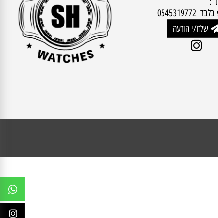
054531
שלח/י הודעה