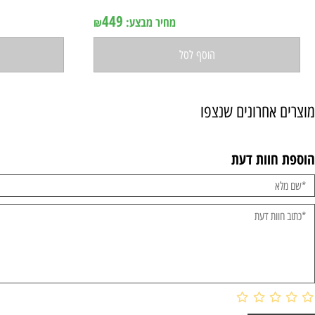
מייקל קורס
מי
אין במלאי
אי
449
מחיר מבצע:
₪
הוסף לסל
ה
אחרונים שנצפו
וות דעת