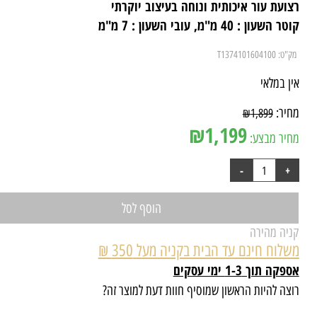
ועת עור איכותית ונוחה בעיצוב יוקרתי
השעון : 40 מ"מ, עובי השעון : 7 מ"מ
"ט:
T1374101604100
ן במלאי
יר:
₪
1,899
₪
1,199
יר מבצע:
הוסף לסל
יה מהירה
לוח חינם עד הבית בקניה מעל 350 ₪
ה תוך 1-3 ימי עסקים
צה להיות הראשון שמוסיף חוות דעת למוצר זה?