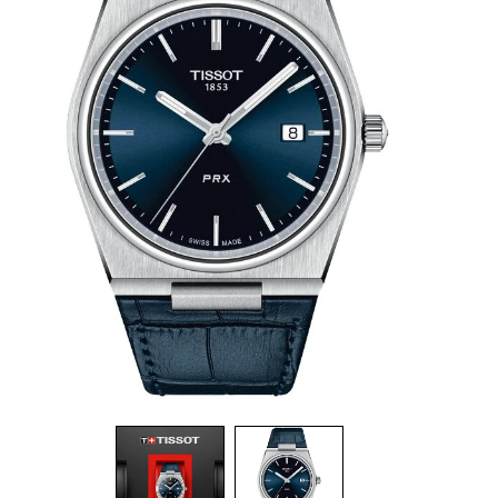
רצ
קוטר 
מק
אי
מח
מח
קנ
מש
אספק
רו