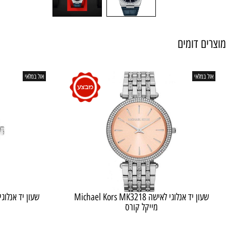
דומים
אי
אזל במלאי
שעון יד ‏אנלוגי ‏לאישה Michael Kors MK3218