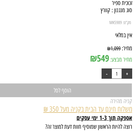
 : 12 מ"מ
וכית ספיר
ג מנגנון : קוורץ
"ט:
MK5989
ן במלאי
יר:
₪
1,099
₪
549
יר מבצע:
הוסף לסל
יה מהירה
לוח חינם עד הבית בקניה מעל 350 ₪
ה תוך 1-3 ימי עסקים
צה להיות הראשון שמוסיף חוות דעת למוצר זה?