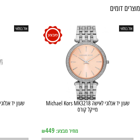
דומים
אי
אזל במלאי
שעון יד ‏אנלוגי ‏לאישה Michael Kors MK3218
מייקל קורס
מי
אין במלאי
אי