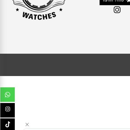
054531
שלח/י הודעה