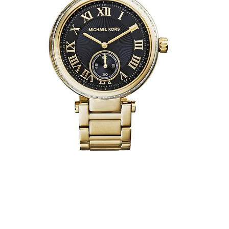
עובי
זכ
סו
מק
אי
מח
מח
קנ
מש
אספק
רו