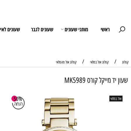
ראשי
מותגי שעונים
שעונים לגבר
שעונים לאישה
/
קטלוג אזל במלאי
קטלוג אזל מהמלאי
מייקל קורס MK5989
דג
50%
לאי
צב
גוף 
רצוע
קוט